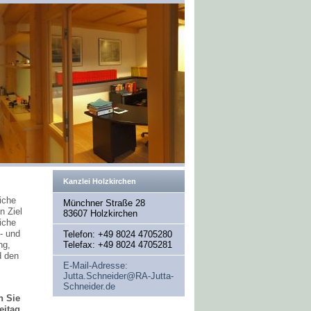
Kanzlei Holzkirchen
iche
Münchner Straße 28
n Ziel
83607 Holzkirchen
iche
- und
Telefon: +49 8024 4705280
ng,
Telefax: +49 8024 4705281
d den
E-Mail-Adresse:
Jutta.Schneider@RA-Jutta-
Schneider.de
h Sie
eitag