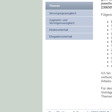
jeweils
Themen
230650
Versorgungsausgleich
Folgen
Zugewinn- und
Vermögensausgleich
Kindesunterhalt
Ehegattenunterhalt
Ich bin
verbund
Arbeits
Für de
Vorträg
Themen