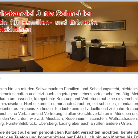
tskanzlei Jutta Schneider
in für Familien- und Erbrecht
olzkirchen
t
hren bin ich mit den Schwerpunkten Familien- und Scheidungsrecht, nichtehel
emeinschaften und jetzt auch eingetragene Lebenspartnerschaften tätig. Mei
 durch umfassende, kompetente Beratung und Vertretung auf eine einvernehml
hinzuwirken. Hierbei kommt es mir auch darauf an, ein schnelles, mandanten
rientiertes Ergebnis zu finden. Ich biete eine individuelle und zeitnahe Beratu
richtliche Verfahren und Vertretung in allen Gerichtsverfahren in München un
nden Gerichten, wie z.B. Miesbach, Rosenheim, Traunstein, Wolfratshausen,
rg, Fürstenfeldbruck, Ebersberg, Erding aber auch an allen anderen Orten.
ie derzeit auf einen persönlichen Kontakt verzichten möchten, berate ic
ber das Telefon und kommuniziere per E-Mail. Ich bin von Montag bis Fr