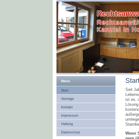
Rechtsanwal
Rechtsanwält
Kanzlei in H
Star
Menü
Seit Ja
Start
Lebensg
Vorträge
ist es,
Lösung 
Kontakt
kosteno
außerge
Impressum
umliege
Haftung
Starnbe
Datenschutz
Wenn S
gern ü