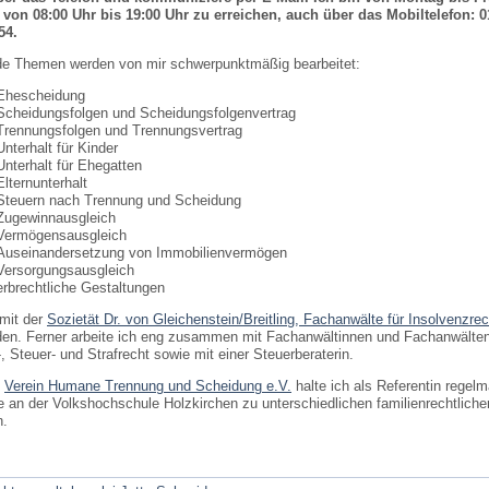
 von 08:00 Uhr bis 19:00 Uhr zu erreichen, auch über das Mobiltelefon: 
54.
de Themen werden von mir schwerpunktmäßig bearbeitet:
Ehescheidung
Scheidungsfolgen und Scheidungsfolgenvertrag
Trennungsfolgen und Trennungsvertrag
Unterhalt für Kinder
Unterhalt für Ehegatten
Elternunterhalt
Steuern nach Trennung und Scheidung
Zugewinnausgleich
Vermögensausgleich
Auseinandersetzung von Immobilienvermögen
Versorgungsausgleich
erbrechtliche Gestaltungen
 mit der
Sozietät Dr. von Gleichenstein/Breitling, Fachanwälte für Insolvenzrec
en. Ferner arbeite ich eng zusammen mit Fachanwältinnen und Fachanwälten
-, Steuer- und Strafrecht sowie mit einer Steuerberaterin.
n
Verein Humane Trennung und Scheidung e.V.
halte ich als Referentin regel
e an der Volkshochschule Holzkirchen zu unterschiedlichen familienrechtliche
.