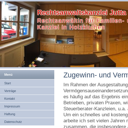
Rechtsanwaltskanzlei Jutta
Rechtsanwältin für Familien-
Kanzlei in Holzkirchen
Zugewinn- und Ver
Menü
Start
Im Rahmen der Ausgestaltung
Vermögensauseinandersetzun
Vorträge
es häufig auf das Ergebnis e
Kontakt
Betrieben, privaten Praxen, w
Impressum
Steuerberater-Kanzleien, u.a. 
Um ein schnelles und kosteng
Haftung
arbeite ich seit vielen Jahre
Datenschutz
zusammen, die insbesondere a