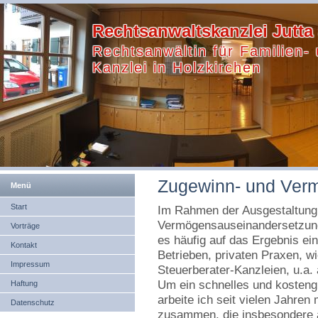
Rechtsanwaltskanzlei Jutta
Rechtsanwältin für Familien-
Kanzlei in Holzkirchen
Zugewinn- und Ver
Menü
Start
Im Rahmen der Ausgestaltung
Vermögensauseinandersetzun
Vorträge
es häufig auf das Ergebnis e
Kontakt
Betrieben, privaten Praxen, w
Impressum
Steuerberater-Kanzleien, u.a. 
Um ein schnelles und kosteng
Haftung
arbeite ich seit vielen Jahre
Datenschutz
zusammen, die insbesondere a